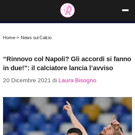
Vai
al
contenuto
Home
->
News sul Calcio
“Rinnovo col Napoli? Gli accordi si fanno
in due!”: il calciatore lancia l’avviso
20 Dicembre 2021
di
Laura Bisogno