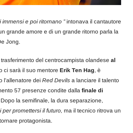
i immensi e poi ritornano ”
intonava il cantautore
 un grande amore e di un grande ritorno parla la
 De Jong.
il trasferimento del centrocampista olandese
al
o ci sarà il suo mentore
Erik Ten Hag
, è
o l’allenatore dei
Red Devils
a lanciare il talento
ento 57 presenze condite dalla
finale di
. Dopo la semifinale, la dura separazione,
per promettersi il futuro,
ma il tecnico ritrova un
 tornare protagonista.