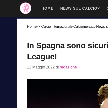
Vai
HOME
NEWS SUL CALCIO
al
contenuto
Home
->
Calcio Internazionale
,
Calciomercato
,
News su
In Spagna sono sicuri
League!
12 Maggio 2022
di
redazione