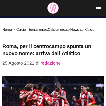
Vai
al
contenuto
Home
->
Calcio Internazionale
,
Calciomercato
,
News sul Calcio
Roma, per il centrocampo spunta un
nuovo nome: arriva dall’Atlético
25 Agosto 2022
di
redazione