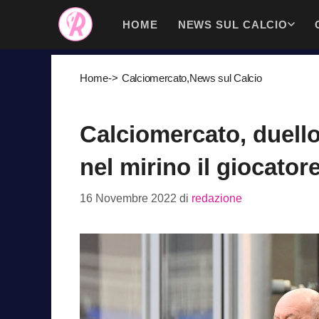
Vai
HOME
NEWS SUL CALCIO
al
contenuto
Home
->
Calciomercato
,
News sul Calcio
Calciomercato, duell
nel mirino il giocatore
16 Novembre 2022
di
redazione