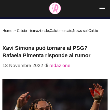
Vai
al
contenuto
Home
->
Calcio Internazionale
,
Calciomercato
,
News sul Calcio
Xavi Simons può tornare al PSG?
Rafaela Pimenta risponde ai rumor
18 Novembre 2022
di
redazione