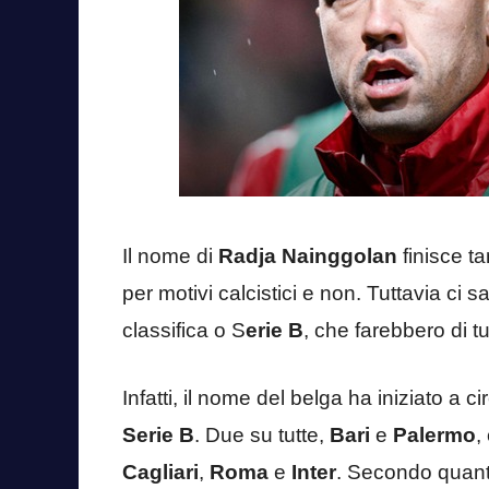
Il nome di
Radja Nainggolan
finisce ta
per motivi calcistici e non. Tuttavia ci 
classifica o S
erie B
, che farebbero di t
Infatti, il nome del belga ha iniziato a c
Serie B
. Due su tutte,
Bari
e
Palermo
,
Cagliari
,
Roma
e
Inter
. Secondo quant