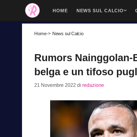
Vai
HOME
NEWS SUL CALCIO
al
contenuto
Home
->
News sul Calcio
Rumors Nainggolan-Bari
belga e un tifoso pug
21 Novembre 2022
di
redazione