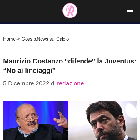
Vai
al
contenuto
Home
->
Gossip
,
News sul Calcio
Maurizio Costanzo “difende” la Juventus:
“No ai linciaggi”
5 Dicembre 2022
di
redazione