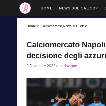
Vai
HOME
NEWS SUL CALCIO
al
contenuto
Home
->
Calciomercato
,
News sul Calcio
Calciomercato Napoli,
decisione degli azzurr
9 Dicembre 2022
di
redazione