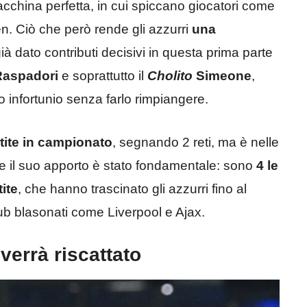
china perfetta, in cui spiccano giocatori come
. Ciò che però rende gli azzurri
una
già dato contributi decisivi in questa prima parte
Raspadori
e soprattutto il
Cholito
Simeone
,
o infortunio senza farlo rimpiangere.
tite in campionato
, segnando 2 reti, ma è nelle
 il suo apporto è stato fondamentale: sono
4 le
tite
, che hanno trascinato gli azzurri fino al
ub blasonati come Liverpool e Ajax.
verrà riscattato