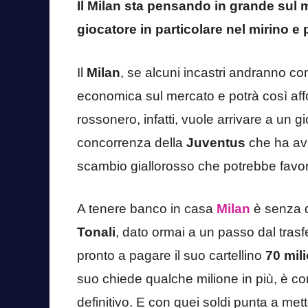
Il Milan sta pensando in grande sul 
giocatore in particolare nel mirino e 
Il
Milan
, se alcuni incastri andranno 
economica sul mercato e potrà così affo
rossonero, infatti, vuole arrivare a un g
concorrenza della
Juventus
che ha avu
scambio giallorosso che potrebbe favorir
A tenere banco in casa
Milan
è senza d
Tonali
, dato ormai a un passo dal tras
pronto a pagare il suo cartellino
70 mili
suo chiede qualche milione in più, è c
definitivo. E con quei soldi punta a me