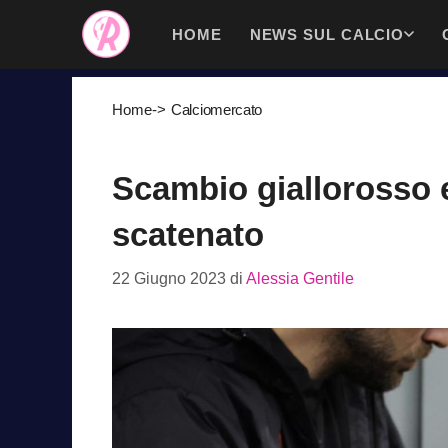
Vai
HOME
NEWS SUL CALCIO
al
contenuto
Home
->
Calciomercato
Scambio giallorosso 
scatenato
22 Giugno 2023
di
Alessia Gentile