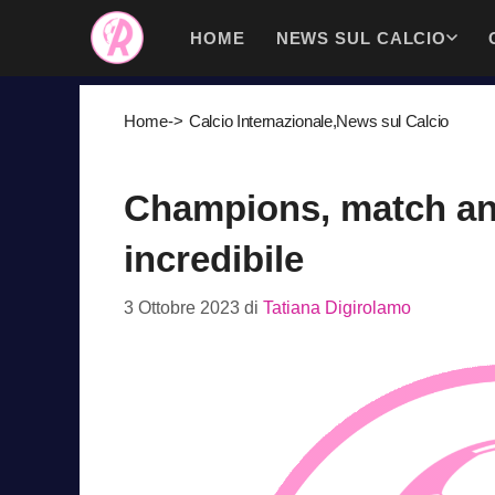
Vai
HOME
NEWS SUL CALCIO
al
contenuto
Home
->
Calcio Internazionale
,
News sul Calcio
Champions, match ann
incredibile
3 Ottobre 2023
di
Tatiana Digirolamo