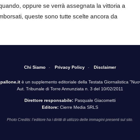
, quando, oppure se verrà assegnata la vittoria a
imborsati, queste sono tutte scelte ancora da
Chi Siamo
Privacy Policy
Disclaimer
pallone.it
è un supplemento editoriale della Testata Giornalistica "Nuo
Aut. Tribunale di Torre Annunziata n. 3 del 10/02/2011
Direttore responsabile:
Pasquale Giacometti
Editore:
Cierre Media SRLS
Photo Credits: l’editore ha i diritti di utilizzo delle immagini presenti sul sito.