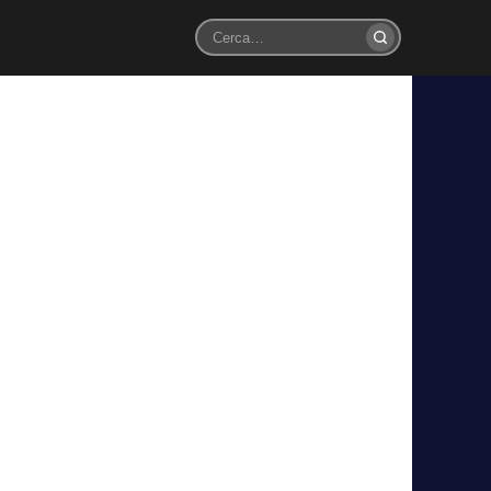
Cerca
8 totali
di Mbappé
ai certo: il Real Madrid lo aspetta. Parte la difficile