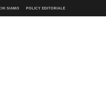
CHI SIAMO
POLICY EDITORIALE
19 Ago 2023 · 19:30
L’addio è solo rimandato: ecco l’erede 
La questione è risolta solo momentaneamente, l’addio è orm
caccia al…