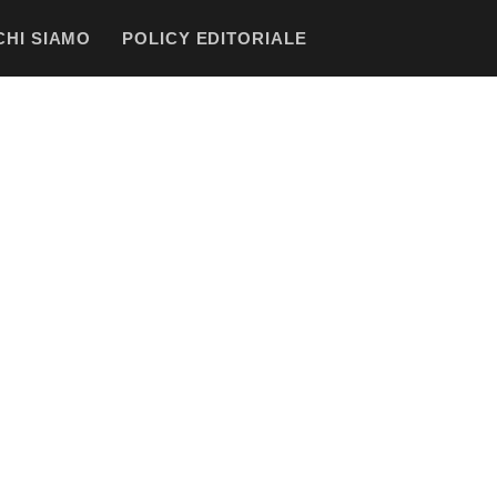
CHI SIAMO
POLICY EDITORIALE
23 Giu 2023 · 14:33
Europei Under 21, decisione a sorpresa de
Francia-Italia
Il match Francia-Italia Under 21 andato in scena ieri ha la
UEFA…