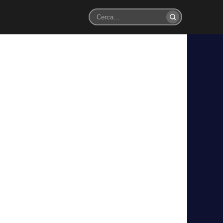
Cerca
151 totali
lla UEFA dopo gli errori arbitrali di
sciato diverse polemiche per i diversi errori arbitrali. La