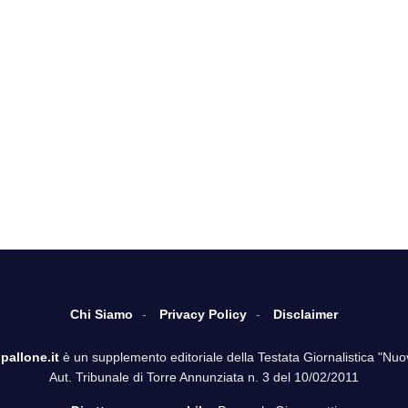
31 Gen 2023 · 20:16
31 G
Calciomercato, ritorno a sorpresa: Mauro Zarate di
Zan
nuovo in Italia
suc
23 Gen 2023 · 19:41
ULTIM’ORA – Milan, contatti in corso con l’agente di
Zaniolo. i dettagli
Chi Siamo
Privacy Policy
Disclaimer
pallone.it
è un supplemento editoriale della Testata Giornalistica "Nuo
Aut. Tribunale di Torre Annunziata n. 3 del 10/02/2011