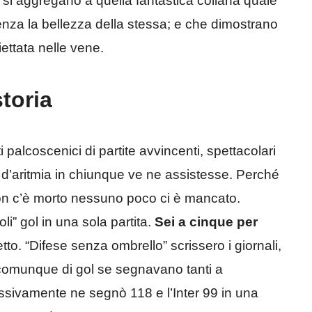
si aggregano a quella fantastica collana quale
enza la bellezza della stessa; e che dimostrano
ettata nelle vene.
storia
i palcoscenici di partite avvincenti, spettacolari
i d’aritmia in chiunque ve ne assistesse. Perché
n c’è morto nessuno poco ci è mancato.
li” gol in una sola partita.
Sei a cinque per
tto. “Difese senza ombrello” scrissero i giornali,
 comunque di gol se segnavano tanti a
essivamente ne segnò 118 e l’Inter 99 in una