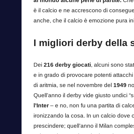
al mondo alcune perle di partite.
Che 
è il calcio e ne accrescono di consegu
anche, che il calcio è emozione pura ini
I migliori derby della 
Dei
216 derby giocati
, alcuni sono stat
e in grado di provocare potenti attacch
di aritmia, se nel novembre del
1949
no
Quell’anno il derby vide giusto undici “so
l’Inter
– e no, non fu una partita di calce
ironizzando la cosa. In un calcio dove
prescindere; quell’anno il Milan compl