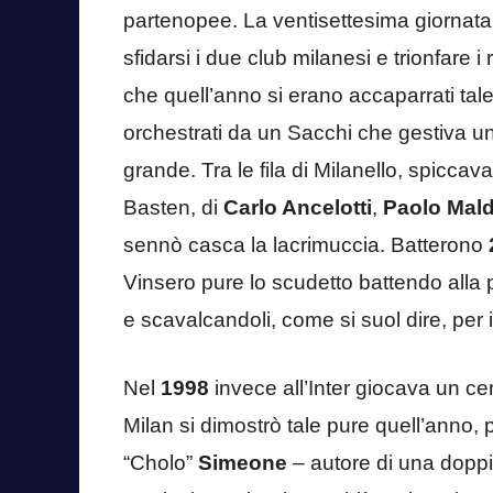
partenopee. La ventisettesima giornata
sfidarsi i due club milanesi e trionfare i
che quell’anno si erano accaparrati tal
orchestrati da un Sacchi che gestiva un
grande. Tra le fila di Milanello, spiccava
Basten, di
Carlo Ancelotti
,
Paolo Mald
sennò casca la lacrimuccia. Batterono
Vinsero pure lo scudetto battendo alla 
e scavalcandoli, come si suol dire, per il
Nel
1998
invece all’Inter giocava un ce
Milan si dimostrò tale pure quell’anno,
“Cholo”
Simeone
– autore di una doppi