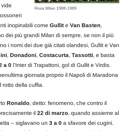
 vide
Rosa Milan 1988-1989
 rossoneri
enti inopinabili come
Gullit
e
Van Basten
,
o dei più grandi Milan di sempre, se non il più
no i nomi dei due già citati olandesi, Gullit e Van
ini
,
Donadoni
,
Costacurta
,
Tassotti
, e basta
2 a 0
l’Inter di Trapattoni, gol di Gullit e Virdis.
penultima giornata proprio il Napoli di Maradona
 rotto della cuffia.
rto
Ronaldo
, detto: fenomeno, che contro il
 precisamente il
22 di marzo
, quando assieme al
etta – siglavano un
3 a 0
a sfavore dei cugini.