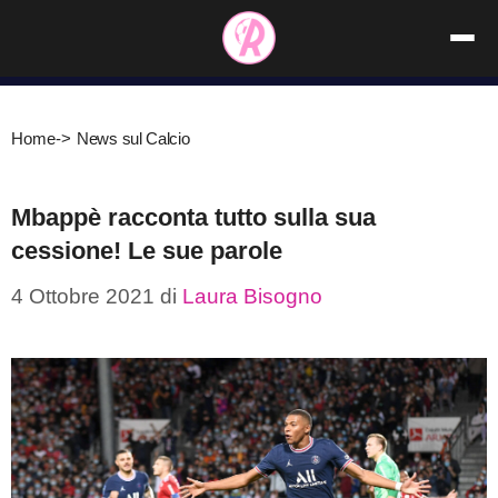
Vai
al
contenuto
Home
->
News sul Calcio
Mbappè racconta tutto sulla sua
cessione! Le sue parole
4 Ottobre 2021
di
Laura Bisogno