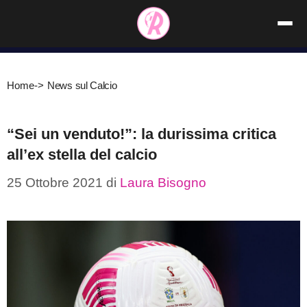
Vai
al
contenuto
Home
->
News sul Calcio
“Sei un venduto!”: la durissima critica
all’ex stella del calcio
25 Ottobre 2021
di
Laura Bisogno