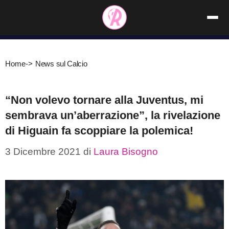
Vai
al
contenuto
Home
->
News sul Calcio
“Non volevo tornare alla Juventus, mi
sembrava un’aberrazione”, la rivelazione
di Higuain fa scoppiare la polemica!
3 Dicembre 2021
di
Laura Bisogno