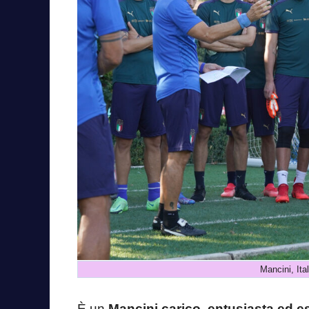
Mancini, It
È un
Mancini carico
,
entusiasta ed 