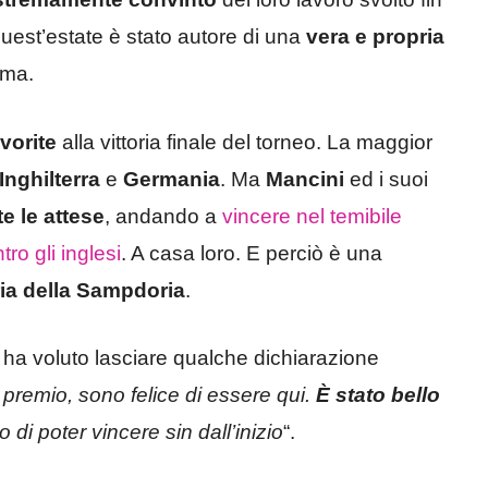
uest’estate è stato autore di una
vera e propria
ima.
favorite
alla vittoria finale del torneo. La maggior
Inghilterra
e
Germania
. Ma
Mancini
ed i suoi
e le attese
, andando a
vincere nel temibile
ro gli inglesi
. A casa loro. E perciò è una
ria della Sampdoria
.
, ha voluto lasciare qualche dichiarazione
 premio, sono felice di essere qui.
È stato bello
i poter vincere sin dall’inizio
“.