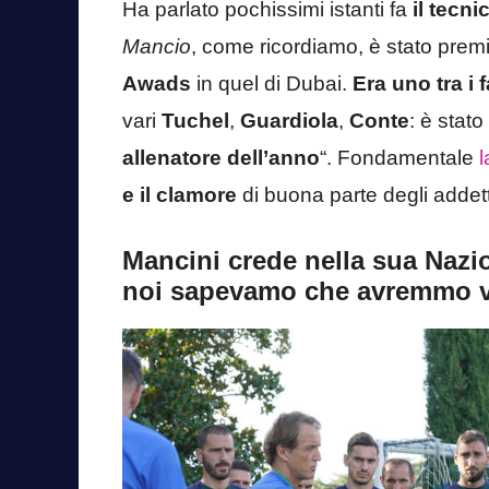
Ha parlato pochissimi istanti fa
il tecn
Mancio
, come ricordiamo, è stato prem
Awads
in quel di Dubai.
Era uno tra i f
vari
Tuchel
,
Guardiola
,
Conte
: è stato
allenatore dell’anno
“. Fondamentale
l
e il clamore
di buona parte degli addetti
Mancini crede nella sua Nazio
noi sapevamo che avremmo v