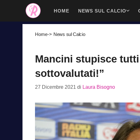
Vai
HOME
NEWS SUL CALCIO
al
contenuto
Home
->
News sul Calcio
Mancini stupisce tutti
sottovalutati!”
27 Dicembre 2021
di
Laura Bisogno