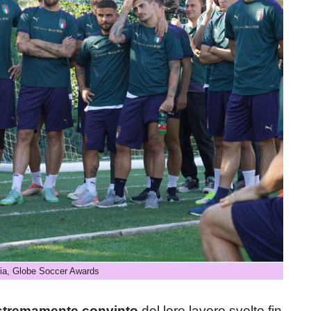
alia, Globe Soccer Awards
estremamente convinto
del loro lavoro svolto fin