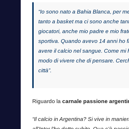
“Io sono nato a Bahia Blanca, per me è
tanto a basket ma ci sono anche tante
giocatori, anche mio padre e mio fra
sportiva. Quando avevo 14 anni ho fa
avere il calcio nel sangue. Come mi h
modo di vivere che di pensare. Cerc
città”.
Riguardo la
carnale passione argentin
“Il calcio in Argentina? Si vive in manier
all’Inter l’ho detto subito. Qua c’è pas