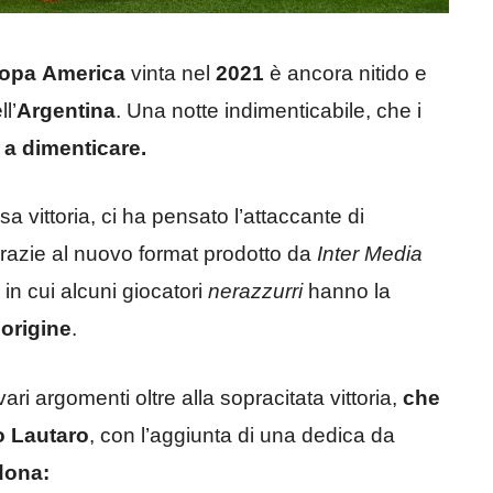
opa
America
vinta nel
2021
è ancora nitido e
l’
Argentina
. Una notte indimenticabile, che i
 a dimenticare.
a vittoria, ci ha pensato l’attaccante di
grazie al nuovo format prodotto da
Inter Media
,
in cui alcuni giocatori
nerazzurri
hanno la
’origine
.
vari argomenti oltre alla sopracitata vittoria,
che
o
Lautaro
, con l’aggiunta di una dedica da
dona: