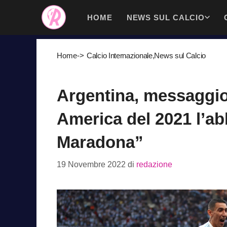
Vai
HOME
NEWS SUL CALCIO
al
contenuto
Home
->
Calcio Internazionale
,
News sul Calcio
Argentina, messaggio
America del 2021 l’ab
Maradona”
19 Novembre 2022
di
redazione