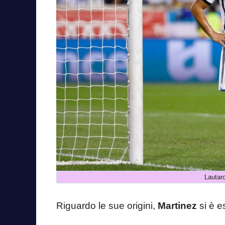
Lautar
Riguardo le sue origini,
Martinez
si è e