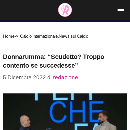
Vai
al
contenuto
Home
->
Calcio Internazionale
,
News sul Calcio
Donnarumma: “Scudetto? Troppo
contento se succedesse”
5 Dicembre 2022
di
redazione