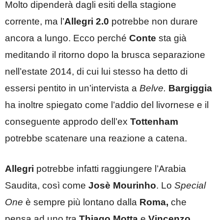
Molto dipenderà dagli esiti della stagione
corrente, ma l’
Allegri 2.0
potrebbe non durare
ancora a lungo. Ecco perché
Conte
sta già
meditando il ritorno dopo
la brusca separazione
nell’estate 2014, di cui lui stesso ha detto di
essersi pentito in un’intervista a
Belve.
Bargiggia
ha inoltre spiegato come l’addio del livornese e il
conseguente approdo dell’ex
Tottenham
potrebbe scatenare una reazione a catena.
Allegri
potrebbe infatti raggiungere l’Arabia
Saudita, così come
Josè Mourinho
. Lo
Special
One
è sempre più lontano dalla
Roma,
che
pensa ad uno tra
Thiago Motta
e
Vincenzo