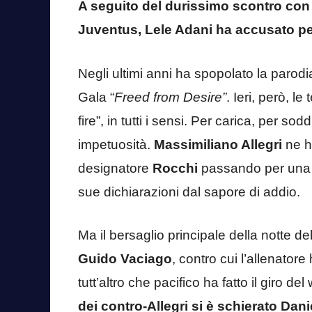
A seguito del durissimo scontro con V
Juventus, Lele Adani ha accusato p
Negli ultimi anni ha spopolato la parodia 
Gala “
Freed from Desire”
. Ieri, però, l
fire”, in tutti i sensi. Per carica, per s
impetuosità.
Massimiliano Allegri
ne h
designatore
Rocchi
passando per una fr
sue dichiarazioni dal sapore di addio.
Ma il bersaglio principale della notte dell
Guido Vaciago
, contro cui l’allenatore 
tutt’altro che pacifico ha fatto il giro d
dei contro-Allegri si è schierato Dan