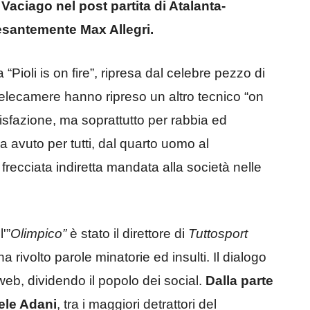
aciago nel post partita di Atalanta-
esantemente Max Allegri.
“Pioli is on fire”, ripresa dal celebre pezzo di
e telecamere hanno ripreso un altro tecnico “on
oddisfazione, ma soprattutto per rabbia ed
a avuto per tutti, dal quarto uomo al
ecciata indiretta mandata alla società nelle
'”
Olimpico”
è stato il direttore di
Tuttosport
ha rivolto parole minatorie ed insulti. Il dialogo
el web, dividendo il popolo dei social.
Dalla parte
iele Adani
, tra i maggiori detrattori del