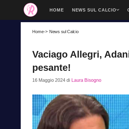
Vai
HOME
NEWS SUL CALCIO
al
contenuto
Home
->
News sul Calcio
Vaciago Allegri, Adani
pesante!
16 Maggio 2024
di
Laura Bisogno