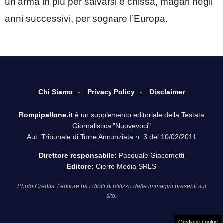
un’arma in più per salvarsi e chissà, magari negli
anni successivi, per sognare l’Europa.
Chi Siamo
Privacy Policy
Disclaimer
Rompipallone.it
è un supplemento editoriale della Testata
Giornalistica "Nuovevoci"
Aut. Tribunale di Torre Annunziata n. 3 del 10/02/2011
Direttore responsabile:
Pasquale Giacometti
Editore:
Cierre Media SRLS
Photo Credits: l’editore ha i diritti di utilizzo delle immagini presenti sul
sito.
Gestione cookie