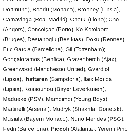
Dortmund), Boadu (Monaco), Brobbey (Lipsia),
Camavinga (Real Madrid), Cherki (Lione); Cho
(Angers), Conceiçao (Porto), Ke Ketelaere
(Bruges), Destanoglu (Besiktas), Doku (Rennes),
Eric Garcia (Barcellona), Gil (Tottenham);
Gonçaloramos (Benfica), Gravenberch (Ajax),
Greenwood (Manchester United), Gvardiol
(Lipsia),
Ihattaren
(Sampdoria), Ilaix Moriba
(Lipsia), Kossounou (Bayer Leverkusen),
Madueke (PSV), Mambimbi (Young Boys),
Martinelli (Arsenal), Mudryk (Shakhtar Donetsk),
Musiala (Bayern Monaco), Nuno Mendes (PSG),
Pedri (Barcellona),
Piccoli
(Atalanta), Yeremi Pino