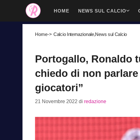
Vai
HOME
NEWS SUL CALCIO
al
contenuto
Home
->
Calcio Internazionale
,
News sul Calcio
Portogallo, Ronaldo t
chiedo di non parlare 
giocatori”
21 Novembre 2022
di
redazione