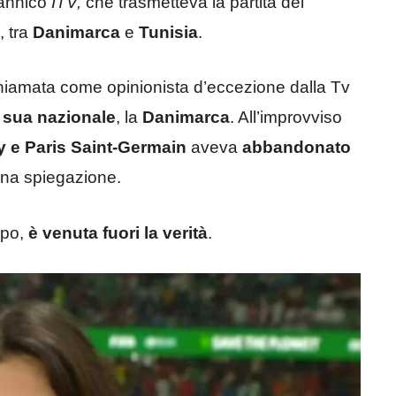
itannico
ITV,
che trasmetteva la partita del
, tra
Danimarca
e
Tunisia
.
hiamata come opinionista d’eccezione dalla Tv
a sua nazionale
, la
Danimarca
. All’improvviso
y e Paris Saint-Germain
aveva
abbandonato
una spiegazione.
ppo,
è venuta fuori la verità
.