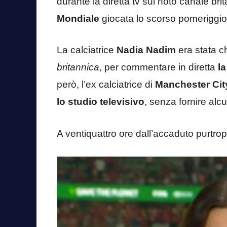
durante la diretta tv sul noto canale br
Mondiale
giocata lo scorso pomeriggio
La calciatrice
Nadia Nadim
era stata c
britannica
, per commentare in diretta
l
però, l’ex calciatrice di
Manchester Cit
lo studio televisivo
, senza fornire alc
A ventiquattro ore dall’accaduto purtro