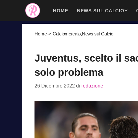
Vai
HOME
NEWS SUL CALCIO
al
contenuto
Home
->
Calciomercato
,
News sul Calcio
Juventus, scelto il sa
solo problema
26 Dicembre 2022
di
redazione