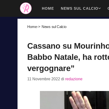
Vai
HOME
NEWS SUL CALCIO
al
contenuto
Home
->
News sul Calcio
Cassano su Mourinho:
Babbo Natale, ha rotto
vergognare”
11 Novembre 2022
di
redazione