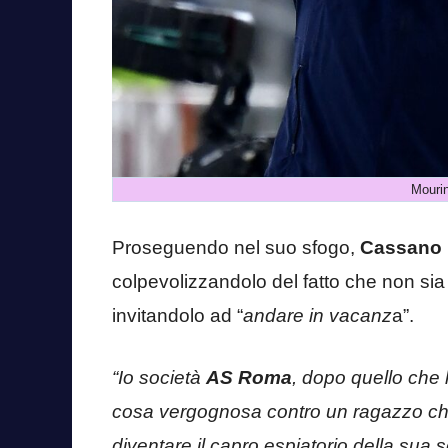
Mouri
Proseguendo nel suo sfogo,
Cassano
colpevolizzandolo del fatto che non sia p
invitandolo ad “
andare in vacanz
a”.
“Io società
AS Roma
, dopo quello che 
cosa vergognosa contro un ragazzo che 
diventare il capro espiatorio della sua