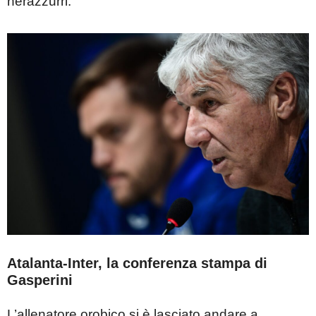
nerazzurri.
Atalanta-Inter, la conferenza stampa di
Gasperini
L’allenatore orobico si è lasciato andare a