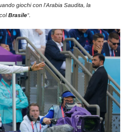
ando giochi con l’Arabia Saudita, la
 col
Brasile
“
.