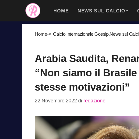
Vai
HOME
NEWS SUL CALCIO
al
contenuto
Home
->
Calcio Internazionale
,
Gossip
,
News sul Calc
Arabia Saudita, Rena
“Non siamo il Brasile
stesse motivazioni”
22 Novembre 2022
di
redazione