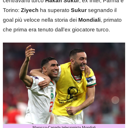
centravanti turco
Hakan Sukur
, ex Inter, Parma e
Torino:
Ziyech
ha superato
Sukur
segnando il
goal più veloce nella storia dei
Mondiali
, primato
che prima era tenuto dall’ex giocatore turco.
Marocco-Canada telecronista Mondiali