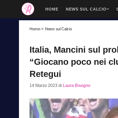
Vai
HOME
NEWS SUL CALCIO
al
contenuto
Home
->
News sul Calcio
Italia, Mancini sul pr
“Giocano poco nei clu
Retegui
14 Marzo 2023
di
Laura Bisogno