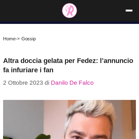
Vai
al
contenuto
Home
->
Gossip
Altra doccia gelata per Fedez: l’annuncio
fa infuriare i fan
2 Ottobre 2023
di
Danilo De Falco