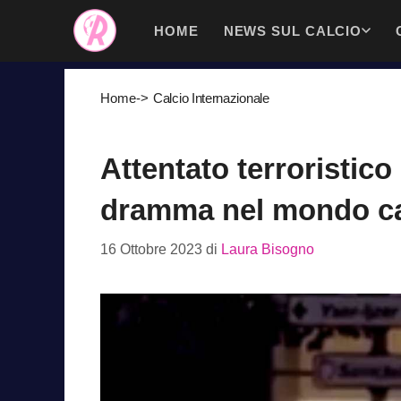
Vai
HOME
NEWS SUL CALCIO
al
contenuto
Home
->
Calcio Internazionale
Attentato terroristico
dramma nel mondo ca
16 Ottobre 2023
di
Laura Bisogno